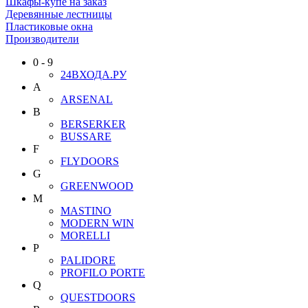
Шкафы-купе на заказ
Деревянные лестницы
Пластиковые окна
Производители
0 - 9
24ВХОДА.РУ
A
ARSENAL
B
BERSERKER
BUSSARE
F
FLYDOORS
G
GREENWOOD
M
MASTINO
MODERN WIN
MORELLI
P
PALIDORE
PROFILO PORTE
Q
QUESTDOORS