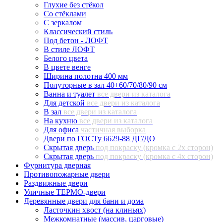
Глухие без стёкол
Со стёклами
С зеркалом
Классический стиль
Под бетон - ЛОФТ
В стиле ЛОФТ
Белого цвета
В цвете венге
Ширина полотна 400 мм
Полуторные в зал 40+60/70/80/90 см
Ванна и туалет
все двери из каталога
Для детской
все двери из каталога
В зал
все двери из каталога
На кухню
все двери из каталога
Для офиса
частичная выборка
Двери по ГОСТу 6629-88 ДГ/ДО
Скрытая дверь
под покраску (кромка с 2х сторон)
Скрытая дверь
под покраску (кромка с 4х сторон)
Фурнитура дверная
Противопожарные двери
Раздвижные двери
Уличные ТЕРМО-двери
Деревянные двери для бани и дома
Ласточкин хвост (на клиньях)
Межкомнатные (массив, царговые)