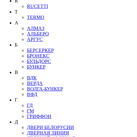
R
RUCETTI
T
TERMO
А
АЛМАЗ
АЛЬБЕРО
АРГУС
Б
БЕРСЕРКЕР
БРОНЕКС
БУЛЬДОРС
БУНКЕР
В
ВДК
ВЕРДА
ВОЛГА-БУНКЕР
ВФД
Г
ГД
ГМ
ГРИФФОН
Д
ДВЕРИ БЕЛОРУСИИ
ДВЕРНАЯ ЛИНИЯ