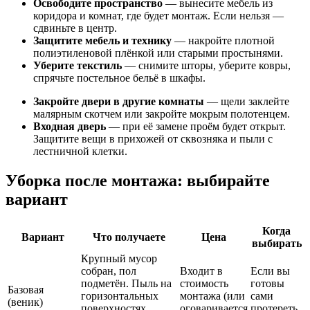
Освободите пространство
— вынесите мебель из
коридора и комнат, где будет монтаж. Если нельзя —
сдвиньте в центр.
Защитите мебель и технику
— накройте плотной
полиэтиленовой плёнкой или старыми простынями.
Уберите текстиль
— снимите шторы, уберите ковры,
спрячьте постельное бельё в шкафы.
Закройте двери в другие комнаты
— щели заклейте
малярным скотчем или закройте мокрым полотенцем.
Входная дверь
— при её замене проём будет открыт.
Защитите вещи в прихожей от сквозняка и пыли с
лестничной клетки.
Уборка после монтажа: выбирайте
вариант
Когда
Вариант
Что получаете
Цена
выбирать
Крупный мусор
собран, пол
Входит в
Если вы
подметён. Пыль на
стоимость
готовы
Базовая
горизонтальных
монтажа (или
сами
(веник)
поверхностях
оговаривается
протереть