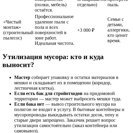
(полки, мебель)
отдельно)
пыль.
остаётся.
Профессиональное
Семьи с
«Чистый
удаление пыли с
детьми,
монтаж»
пола и всех
аллергики,
+3 000 ₽
(строительный
поверхностей в
кто ценит
пылесос)
зоне работ.
время.
Идеальная чистота.
Утилизация мусора: кто и куда
выносит?
Мастер
собирает упаковку и остатки материалов в
мешки и складывает их в помещении (коридор,
лестничная клетка).
Если есть бак для стройотходов
на придомовой
территории — мастер может выбросить мешки туда.
Если бака нет
— вывоз строительного мусора на
полигон не входит в услугу. В бытовые контейнеры и
мусоропроводы выкидывать остатки досок, пену и
старые двери
запрещено
. Заказчик решает вопрос
утилизации самостоятельно (заказ контейнера или
самовывоз).