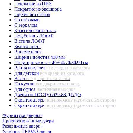
Покрытие из ПВХ
Покрытие из экошпона
Глухие без стёкол
Со стёклами
С зеркалом
Классический стиль
Под бетон - ЛОФТ
В стиле ЛОФТ
Белого цвета
В цвете венге
Ширина полотна 400 мм
Полуторные в зал 40+60/70/80/90 см
Ванна и туалет
все двери из каталога
Для детской
все двери из каталога
В зал
все двери из каталога
На кухню
все двери из каталога
Для офиса
частичная выборка
Двери по ГОСТу 6629-88 ДГ/ДО
Скрытая дверь
под покраску (кромка с 2х сторон)
Скрытая дверь
под покраску (кромка с 4х сторон)
Фурнитура дверная
Противопожарные двери
Раздвижные двери
Уличные ТЕРМО-двери