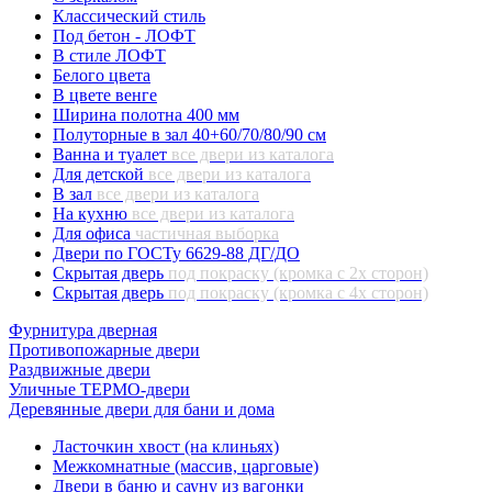
Классический стиль
Под бетон - ЛОФТ
В стиле ЛОФТ
Белого цвета
В цвете венге
Ширина полотна 400 мм
Полуторные в зал 40+60/70/80/90 см
Ванна и туалет
все двери из каталога
Для детской
все двери из каталога
В зал
все двери из каталога
На кухню
все двери из каталога
Для офиса
частичная выборка
Двери по ГОСТу 6629-88 ДГ/ДО
Скрытая дверь
под покраску (кромка с 2х сторон)
Скрытая дверь
под покраску (кромка с 4х сторон)
Фурнитура дверная
Противопожарные двери
Раздвижные двери
Уличные ТЕРМО-двери
Деревянные двери для бани и дома
Ласточкин хвост (на клиньях)
Межкомнатные (массив, царговые)
Двери в баню и сауну из вагонки