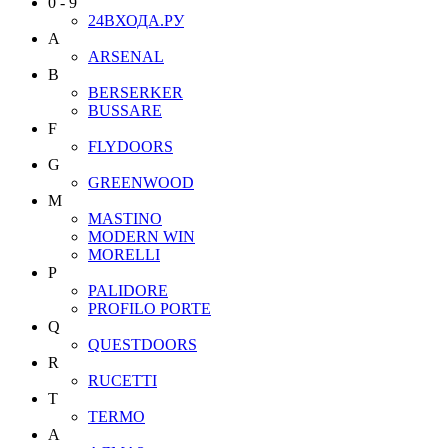
0 - 9
24ВХОДА.РУ
A
ARSENAL
B
BERSERKER
BUSSARE
F
FLYDOORS
G
GREENWOOD
M
MASTINO
MODERN WIN
MORELLI
P
PALIDORE
PROFILO PORTE
Q
QUESTDOORS
R
RUCETTI
T
TERMO
А