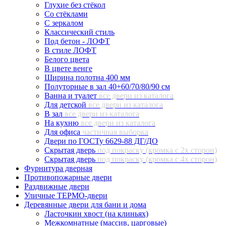
Глухие без стёкол
Со стёклами
С зеркалом
Классический стиль
Под бетон - ЛОФТ
В стиле ЛОФТ
Белого цвета
В цвете венге
Ширина полотна 400 мм
Полуторные в зал 40+60/70/80/90 см
Ванна и туалет
все двери из каталога
Для детской
все двери из каталога
В зал
все двери из каталога
На кухню
все двери из каталога
Для офиса
частичная выборка
Двери по ГОСТу 6629-88 ДГ/ДО
Скрытая дверь
под покраску (кромка с 2х сторон)
Скрытая дверь
под покраску (кромка с 4х сторон)
Фурнитура дверная
Противопожарные двери
Раздвижные двери
Уличные ТЕРМО-двери
Деревянные двери для бани и дома
Ласточкин хвост (на клиньях)
Межкомнатные (массив, царговые)