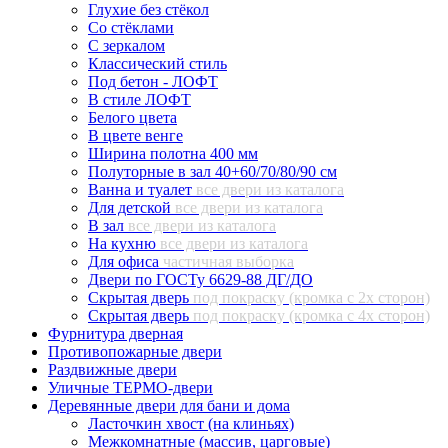
Глухие без стёкол
Со стёклами
С зеркалом
Классический стиль
Под бетон - ЛОФТ
В стиле ЛОФТ
Белого цвета
В цвете венге
Ширина полотна 400 мм
Полуторные в зал 40+60/70/80/90 см
Ванна и туалет
все двери из каталога
Для детской
все двери из каталога
В зал
все двери из каталога
На кухню
все двери из каталога
Для офиса
частичная выборка
Двери по ГОСТу 6629-88 ДГ/ДО
Скрытая дверь
под покраску (кромка с 2х сторон)
Скрытая дверь
под покраску (кромка с 4х сторон)
Фурнитура дверная
Противопожарные двери
Раздвижные двери
Уличные ТЕРМО-двери
Деревянные двери для бани и дома
Ласточкин хвост (на клиньях)
Межкомнатные (массив, царговые)