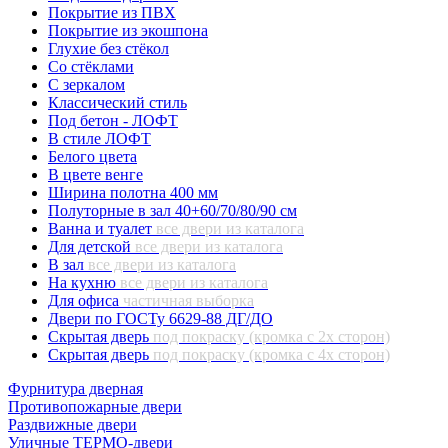
Покрытие из ПВХ
Покрытие из экошпона
Глухие без стёкол
Со стёклами
С зеркалом
Классический стиль
Под бетон - ЛОФТ
В стиле ЛОФТ
Белого цвета
В цвете венге
Ширина полотна 400 мм
Полуторные в зал 40+60/70/80/90 см
Ванна и туалет
все двери из каталога
Для детской
все двери из каталога
В зал
все двери из каталога
На кухню
все двери из каталога
Для офиса
частичная выборка
Двери по ГОСТу 6629-88 ДГ/ДО
Скрытая дверь
под покраску (кромка с 2х сторон)
Скрытая дверь
под покраску (кромка с 4х сторон)
Фурнитура дверная
Противопожарные двери
Раздвижные двери
Уличные ТЕРМО-двери