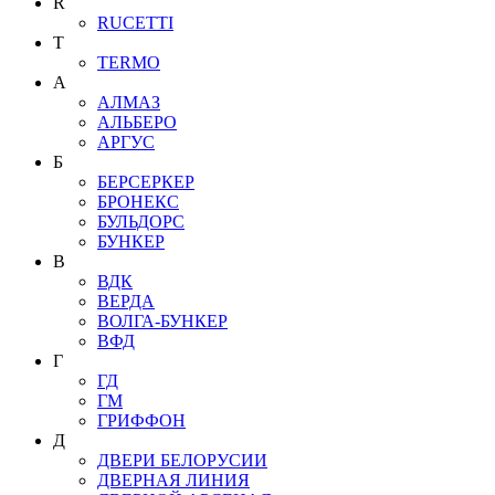
R
RUCETTI
T
TERMO
А
АЛМАЗ
АЛЬБЕРО
АРГУС
Б
БЕРСЕРКЕР
БРОНЕКС
БУЛЬДОРС
БУНКЕР
В
ВДК
ВЕРДА
ВОЛГА-БУНКЕР
ВФД
Г
ГД
ГМ
ГРИФФОН
Д
ДВЕРИ БЕЛОРУСИИ
ДВЕРНАЯ ЛИНИЯ