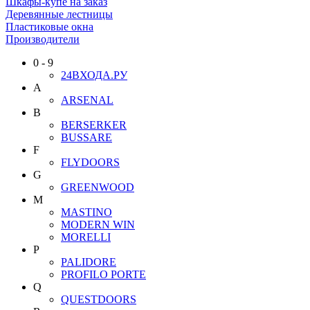
Шкафы-купе на заказ
Деревянные лестницы
Пластиковые окна
Производители
0 - 9
24ВХОДА.РУ
A
ARSENAL
B
BERSERKER
BUSSARE
F
FLYDOORS
G
GREENWOOD
M
MASTINO
MODERN WIN
MORELLI
P
PALIDORE
PROFILO PORTE
Q
QUESTDOORS