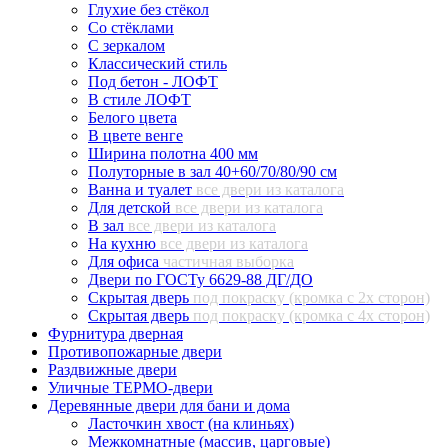
Глухие без стёкол
Со стёклами
С зеркалом
Классический стиль
Под бетон - ЛОФТ
В стиле ЛОФТ
Белого цвета
В цвете венге
Ширина полотна 400 мм
Полуторные в зал 40+60/70/80/90 см
Ванна и туалет
все двери из каталога
Для детской
все двери из каталога
В зал
все двери из каталога
На кухню
все двери из каталога
Для офиса
частичная выборка
Двери по ГОСТу 6629-88 ДГ/ДО
Скрытая дверь
под покраску (кромка с 2х сторон)
Скрытая дверь
под покраску (кромка с 4х сторон)
Фурнитура дверная
Противопожарные двери
Раздвижные двери
Уличные ТЕРМО-двери
Деревянные двери для бани и дома
Ласточкин хвост (на клиньях)
Межкомнатные (массив, царговые)