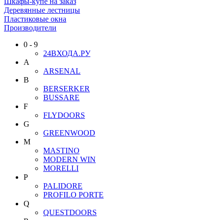
Шкафы-купе на заказ
Деревянные лестницы
Пластиковые окна
Производители
0 - 9
24ВХОДА.РУ
A
ARSENAL
B
BERSERKER
BUSSARE
F
FLYDOORS
G
GREENWOOD
M
MASTINO
MODERN WIN
MORELLI
P
PALIDORE
PROFILO PORTE
Q
QUESTDOORS