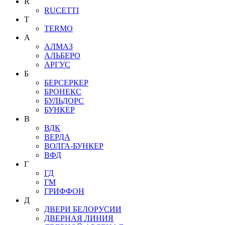
R
RUCETTI
T
TERMO
А
АЛМАЗ
АЛЬБЕРО
АРГУС
Б
БЕРСЕРКЕР
БРОНЕКС
БУЛЬДОРС
БУНКЕР
В
ВДК
ВЕРДА
ВОЛГА-БУНКЕР
ВФД
Г
ГД
ГМ
ГРИФФОН
Д
ДВЕРИ БЕЛОРУСИИ
ДВЕРНАЯ ЛИНИЯ