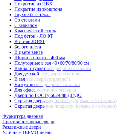
Покрытие из ПВХ
Покрытие из экошпона
Глухие без стёкол
Со стёклами
С зеркалом
Классический стиль
Под бетон - ЛОФТ
В стиле ЛОФТ
Белого цвета
В цвете венге
Ширина полотна 400 мм
Полуторные в зал 40+60/70/80/90 см
Ванна и туалет
все двери из каталога
Для детской
все двери из каталога
В зал
все двери из каталога
На кухню
все двери из каталога
Для офиса
частичная выборка
Двери по ГОСТу 6629-88 ДГ/ДО
Скрытая дверь
под покраску (кромка с 2х сторон)
Скрытая дверь
под покраску (кромка с 4х сторон)
Фурнитура дверная
Противопожарные двери
Раздвижные двери
Уличные ТЕРМО-двери