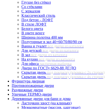
Глухие без стёкол
Со стёклами
С зеркалом
Классический стиль
Под бетон - ЛОФТ
В стиле ЛОФТ
Белого цвета
В цвете венге
Ширина полотна 400 мм
Полуторные в зал 40+60/70/80/90 см
Ванна и туалет
все двери из каталога
Для детской
все двери из каталога
В зал
все двери из каталога
На кухню
все двери из каталога
Для офиса
частичная выборка
Двери по ГОСТу 6629-88 ДГ/ДО
Скрытая дверь
под покраску (кромка с 2х сторон)
Скрытая дверь
под покраску (кромка с 4х сторон)
Фурнитура дверная
Противопожарные двери
Раздвижные двери
Уличные ТЕРМО-двери
Деревянные двери для бани и дома
Ласточкин хвост (на клиньях)
Межкомнатные (массив, царговые)