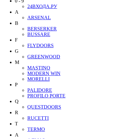
0 - 9
24ВХОДА.РУ
A
ARSENAL
B
BERSERKER
BUSSARE
F
FLYDOORS
G
GREENWOOD
M
MASTINO
MODERN WIN
MORELLI
P
PALIDORE
PROFILO PORTE
Q
QUESTDOORS
R
RUCETTI
T
TERMO
А