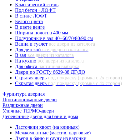
Классический стиль
Под бетон - ЛОФТ
В стиле ЛОФТ
Белого цвета
В цвете венге
Ширина полотна 400 мм
Полуторные в зал 40+60/70/80/90 см
Ванна и туалет
все двери из каталога
Для детской
все двери из каталога
В зал
все двери из каталога
На кухню
все двери из каталога
Для офиса
частичная выборка
Двери по ГОСТу 6629-88 ДГ/ДО
Скрытая дверь
под покраску (кромка с 2х сторон)
Скрытая дверь
под покраску (кромка с 4х сторон)
Фурнитура дверная
Противопожарные двери
Раздвижные двери
Уличные ТЕРМО-двери
Деревянные двери для бани и дома
Ласточкин хвост (на клиньях)
Межкомнатные (массив, царговые)
Двери в баню и сауну из вагонки