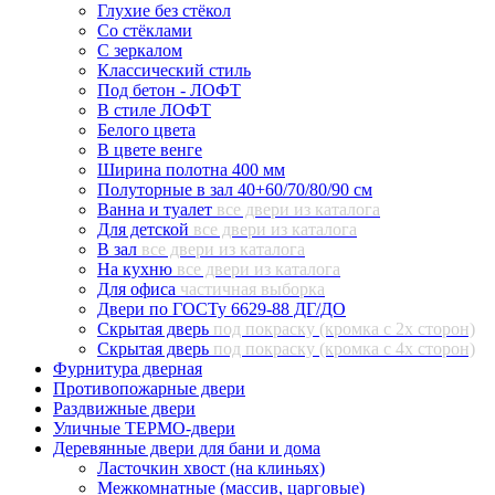
Глухие без стёкол
Со стёклами
С зеркалом
Классический стиль
Под бетон - ЛОФТ
В стиле ЛОФТ
Белого цвета
В цвете венге
Ширина полотна 400 мм
Полуторные в зал 40+60/70/80/90 см
Ванна и туалет
все двери из каталога
Для детской
все двери из каталога
В зал
все двери из каталога
На кухню
все двери из каталога
Для офиса
частичная выборка
Двери по ГОСТу 6629-88 ДГ/ДО
Скрытая дверь
под покраску (кромка с 2х сторон)
Скрытая дверь
под покраску (кромка с 4х сторон)
Фурнитура дверная
Противопожарные двери
Раздвижные двери
Уличные ТЕРМО-двери
Деревянные двери для бани и дома
Ласточкин хвост (на клиньях)
Межкомнатные (массив, царговые)