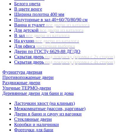
Белого цвета
В цвете венге
Ширина полотна 400 мм
Полуторные в зал 40+60/70/80/90 см
Ванна и туалет
все двери из каталога
Для детской
все двери из каталога
В зал
все двери из каталога
На кухню
все двери из каталога
Для офиса
частичная выборка
Двери по ГОСТу 6629-88 ДГ/ДО
Скрытая дверь
под покраску (кромка с 2х сторон)
Скрытая дверь
под покраску (кромка с 4х сторон)
Фурнитура дверная
Противопожарные двери
Раздвижные двери
Уличные ТЕРМО-двери
Деревянные двери для бани и дома
Ласточкин хвост (на клиньях)
Межкомнатные (массив, царговые)
Двери в баню и сауну из вагонки
Стеклянные двери
Коробки и наличники
Форточки для бани