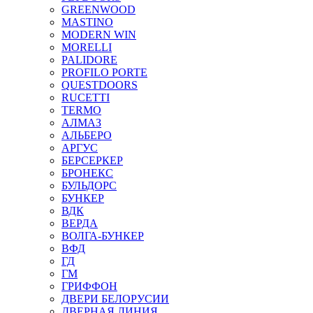
GREENWOOD
MASTINO
MODERN WIN
MORELLI
PALIDORE
PROFILO PORTE
QUESTDOORS
RUCETTI
TERMO
АЛМАЗ
АЛЬБЕРО
АРГУС
БЕРСЕРКЕР
БРОНЕКС
БУЛЬДОРС
БУНКЕР
ВДК
ВЕРДА
ВОЛГА-БУНКЕР
ВФД
ГД
ГМ
ГРИФФОН
ДВЕРИ БЕЛОРУСИИ
ДВЕРНАЯ ЛИНИЯ