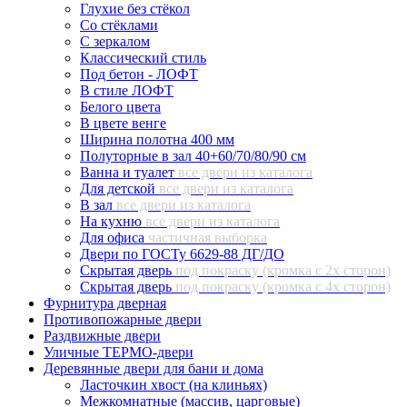
Глухие без стёкол
Со стёклами
С зеркалом
Классический стиль
Под бетон - ЛОФТ
В стиле ЛОФТ
Белого цвета
В цвете венге
Ширина полотна 400 мм
Полуторные в зал 40+60/70/80/90 см
Ванна и туалет
все двери из каталога
Для детской
все двери из каталога
В зал
все двери из каталога
На кухню
все двери из каталога
Для офиса
частичная выборка
Двери по ГОСТу 6629-88 ДГ/ДО
Скрытая дверь
под покраску (кромка с 2х сторон)
Скрытая дверь
под покраску (кромка с 4х сторон)
Фурнитура дверная
Противопожарные двери
Раздвижные двери
Уличные ТЕРМО-двери
Деревянные двери для бани и дома
Ласточкин хвост (на клиньях)
Межкомнатные (массив, царговые)