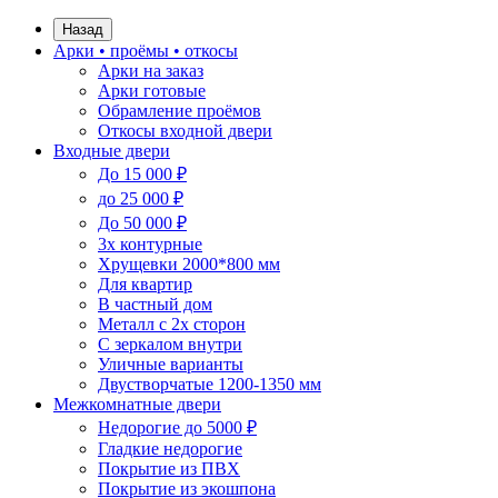
Назад
Арки • проёмы • откосы
Арки на заказ
Арки готовые
Обрамление проёмов
Откосы входной двери
Входные двери
До 15 000 ₽
до 25 000 ₽
До 50 000 ₽
3х контурные
Хрущевки 2000*800 мм
Для квартир
В частный дом
Металл с 2х сторон
С зеркалом внутри
Уличные варианты
Двустворчатые 1200-1350 мм
Межкомнатные двери
Недорогие до 5000 ₽
Гладкие недорогие
Покрытие из ПВХ
Покрытие из экошпона