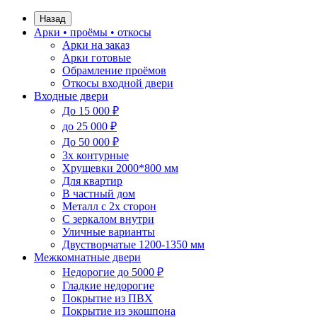
Назад
Арки • проёмы • откосы
Арки на заказ
Арки готовые
Обрамление проёмов
Откосы входной двери
Входные двери
До 15 000 ₽
до 25 000 ₽
До 50 000 ₽
3х контурные
Хрущевки 2000*800 мм
Для квартир
В частный дом
Металл с 2х сторон
С зеркалом внутри
Уличные варианты
Двустворчатые 1200-1350 мм
Межкомнатные двери
Недорогие до 5000 ₽
Гладкие недорогие
Покрытие из ПВХ
Покрытие из экошпона