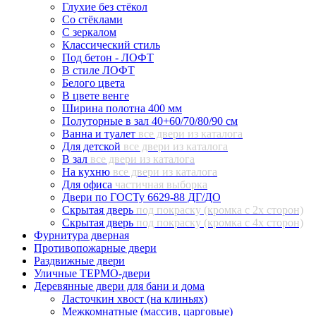
Глухие без стёкол
Со стёклами
С зеркалом
Классический стиль
Под бетон - ЛОФТ
В стиле ЛОФТ
Белого цвета
В цвете венге
Ширина полотна 400 мм
Полуторные в зал 40+60/70/80/90 см
Ванна и туалет
все двери из каталога
Для детской
все двери из каталога
В зал
все двери из каталога
На кухню
все двери из каталога
Для офиса
частичная выборка
Двери по ГОСТу 6629-88 ДГ/ДО
Скрытая дверь
под покраску (кромка с 2х сторон)
Скрытая дверь
под покраску (кромка с 4х сторон)
Фурнитура дверная
Противопожарные двери
Раздвижные двери
Уличные ТЕРМО-двери
Деревянные двери для бани и дома
Ласточкин хвост (на клиньях)
Межкомнатные (массив, царговые)