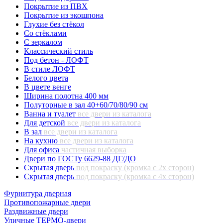
Покрытие из ПВХ
Покрытие из экошпона
Глухие без стёкол
Со стёклами
С зеркалом
Классический стиль
Под бетон - ЛОФТ
В стиле ЛОФТ
Белого цвета
В цвете венге
Ширина полотна 400 мм
Полуторные в зал 40+60/70/80/90 см
Ванна и туалет
все двери из каталога
Для детской
все двери из каталога
В зал
все двери из каталога
На кухню
все двери из каталога
Для офиса
частичная выборка
Двери по ГОСТу 6629-88 ДГ/ДО
Скрытая дверь
под покраску (кромка с 2х сторон)
Скрытая дверь
под покраску (кромка с 4х сторон)
Фурнитура дверная
Противопожарные двери
Раздвижные двери
Уличные ТЕРМО-двери