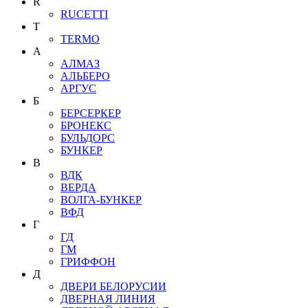
R
RUCETTI
T
TERMO
А
АЛМАЗ
АЛЬБЕРО
АРГУС
Б
БЕРСЕРКЕР
БРОНЕКС
БУЛЬДОРС
БУНКЕР
В
ВДК
ВЕРДА
ВОЛГА-БУНКЕР
ВФД
Г
ГД
ГМ
ГРИФФОН
Д
ДВЕРИ БЕЛОРУСИИ
ДВЕРНАЯ ЛИНИЯ