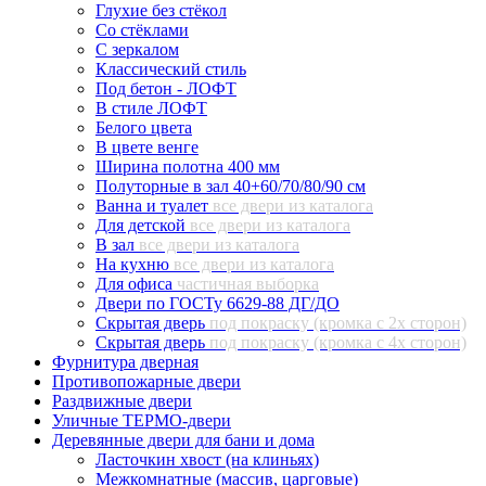
Глухие без стёкол
Со стёклами
С зеркалом
Классический стиль
Под бетон - ЛОФТ
В стиле ЛОФТ
Белого цвета
В цвете венге
Ширина полотна 400 мм
Полуторные в зал 40+60/70/80/90 см
Ванна и туалет
все двери из каталога
Для детской
все двери из каталога
В зал
все двери из каталога
На кухню
все двери из каталога
Для офиса
частичная выборка
Двери по ГОСТу 6629-88 ДГ/ДО
Скрытая дверь
под покраску (кромка с 2х сторон)
Скрытая дверь
под покраску (кромка с 4х сторон)
Фурнитура дверная
Противопожарные двери
Раздвижные двери
Уличные ТЕРМО-двери
Деревянные двери для бани и дома
Ласточкин хвост (на клиньях)
Межкомнатные (массив, царговые)