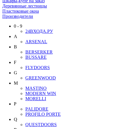
Шкафы-купе на заказ
Деревянные лестницы
Пластиковые окна
Производители
0 - 9
24ВХОДА.РУ
A
ARSENAL
B
BERSERKER
BUSSARE
F
FLYDOORS
G
GREENWOOD
M
MASTINO
MODERN WIN
MORELLI
P
PALIDORE
PROFILO PORTE
Q
QUESTDOORS