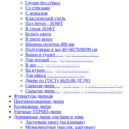
Глухие без стёкол
Со стёклами
С зеркалом
Классический стиль
Под бетон - ЛОФТ
В стиле ЛОФТ
Белого цвета
В цвете венге
Ширина полотна 400 мм
Полуторные в зал 40+60/70/80/90 см
Ванна и туалет
все двери из каталога
Для детской
все двери из каталога
В зал
все двери из каталога
На кухню
все двери из каталога
Для офиса
частичная выборка
Двери по ГОСТу 6629-88 ДГ/ДО
Скрытая дверь
под покраску (кромка с 2х сторон)
Скрытая дверь
под покраску (кромка с 4х сторон)
Фурнитура дверная
Противопожарные двери
Раздвижные двери
Уличные ТЕРМО-двери
Деревянные двери для бани и дома
Ласточкин хвост (на клиньях)
Межкомнатные (массив, царговые)