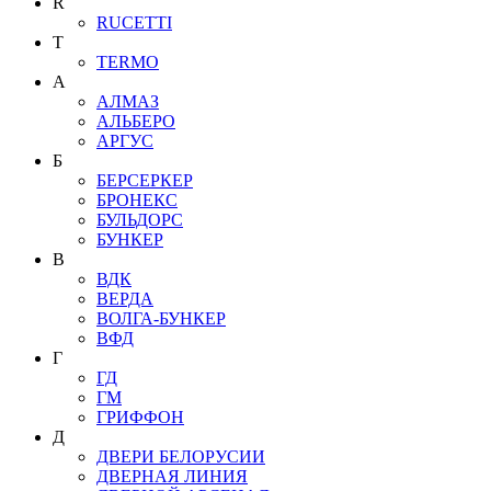
R
RUCETTI
T
TERMO
А
АЛМАЗ
АЛЬБЕРО
АРГУС
Б
БЕРСЕРКЕР
БРОНЕКС
БУЛЬДОРС
БУНКЕР
В
ВДК
ВЕРДА
ВОЛГА-БУНКЕР
ВФД
Г
ГД
ГМ
ГРИФФОН
Д
ДВЕРИ БЕЛОРУСИИ
ДВЕРНАЯ ЛИНИЯ