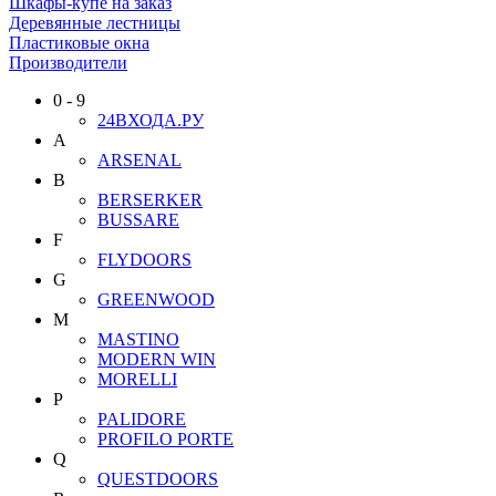
Шкафы-купе на заказ
Деревянные лестницы
Пластиковые окна
Производители
0 - 9
24ВХОДА.РУ
A
ARSENAL
B
BERSERKER
BUSSARE
F
FLYDOORS
G
GREENWOOD
M
MASTINO
MODERN WIN
MORELLI
P
PALIDORE
PROFILO PORTE
Q
QUESTDOORS