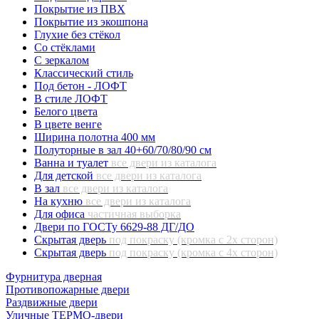
Покрытие из ПВХ
Покрытие из экошпона
Глухие без стёкол
Со стёклами
С зеркалом
Классический стиль
Под бетон - ЛОФТ
В стиле ЛОФТ
Белого цвета
В цвете венге
Ширина полотна 400 мм
Полуторные в зал 40+60/70/80/90 см
Ванна и туалет
все двери из каталога
Для детской
все двери из каталога
В зал
все двери из каталога
На кухню
все двери из каталога
Для офиса
частичная выборка
Двери по ГОСТу 6629-88 ДГ/ДО
Скрытая дверь
под покраску (кромка с 2х сторон)
Скрытая дверь
под покраску (кромка с 4х сторон)
Фурнитура дверная
Противопожарные двери
Раздвижные двери
Уличные ТЕРМО-двери