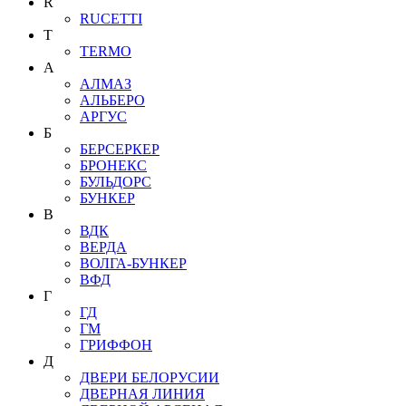
R
RUCETTI
T
TERMO
А
АЛМАЗ
АЛЬБЕРО
АРГУС
Б
БЕРСЕРКЕР
БРОНЕКС
БУЛЬДОРС
БУНКЕР
В
ВДК
ВЕРДА
ВОЛГА-БУНКЕР
ВФД
Г
ГД
ГМ
ГРИФФОН
Д
ДВЕРИ БЕЛОРУСИИ
ДВЕРНАЯ ЛИНИЯ