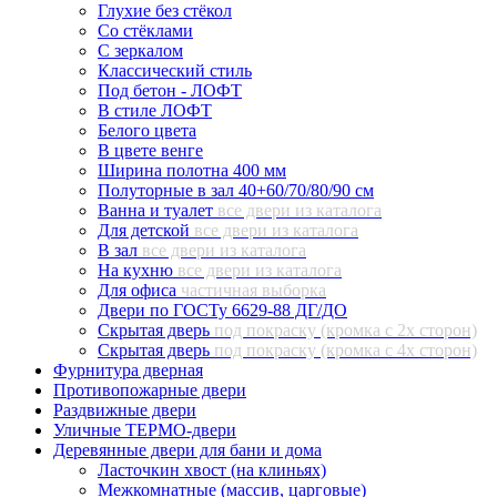
Глухие без стёкол
Со стёклами
С зеркалом
Классический стиль
Под бетон - ЛОФТ
В стиле ЛОФТ
Белого цвета
В цвете венге
Ширина полотна 400 мм
Полуторные в зал 40+60/70/80/90 см
Ванна и туалет
все двери из каталога
Для детской
все двери из каталога
В зал
все двери из каталога
На кухню
все двери из каталога
Для офиса
частичная выборка
Двери по ГОСТу 6629-88 ДГ/ДО
Скрытая дверь
под покраску (кромка с 2х сторон)
Скрытая дверь
под покраску (кромка с 4х сторон)
Фурнитура дверная
Противопожарные двери
Раздвижные двери
Уличные ТЕРМО-двери
Деревянные двери для бани и дома
Ласточкин хвост (на клиньях)
Межкомнатные (массив, царговые)