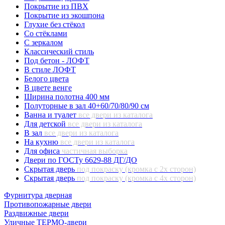
Покрытие из ПВХ
Покрытие из экошпона
Глухие без стёкол
Со стёклами
С зеркалом
Классический стиль
Под бетон - ЛОФТ
В стиле ЛОФТ
Белого цвета
В цвете венге
Ширина полотна 400 мм
Полуторные в зал 40+60/70/80/90 см
Ванна и туалет
все двери из каталога
Для детской
все двери из каталога
В зал
все двери из каталога
На кухню
все двери из каталога
Для офиса
частичная выборка
Двери по ГОСТу 6629-88 ДГ/ДО
Скрытая дверь
под покраску (кромка с 2х сторон)
Скрытая дверь
под покраску (кромка с 4х сторон)
Фурнитура дверная
Противопожарные двери
Раздвижные двери
Уличные ТЕРМО-двери