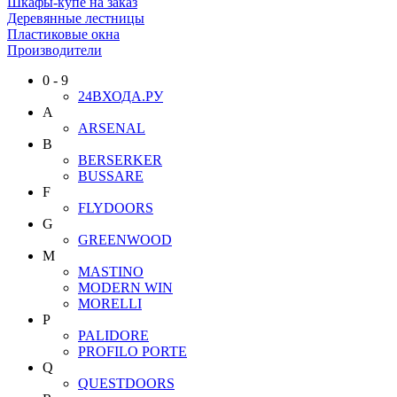
Шкафы-купе на заказ
Деревянные лестницы
Пластиковые окна
Производители
0 - 9
24ВХОДА.РУ
A
ARSENAL
B
BERSERKER
BUSSARE
F
FLYDOORS
G
GREENWOOD
M
MASTINO
MODERN WIN
MORELLI
P
PALIDORE
PROFILO PORTE
Q
QUESTDOORS