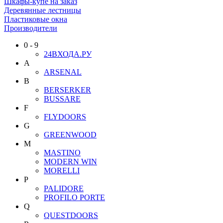
Шкафы-купе на заказ
Деревянные лестницы
Пластиковые окна
Производители
0 - 9
24ВХОДА.РУ
A
ARSENAL
B
BERSERKER
BUSSARE
F
FLYDOORS
G
GREENWOOD
M
MASTINO
MODERN WIN
MORELLI
P
PALIDORE
PROFILO PORTE
Q
QUESTDOORS