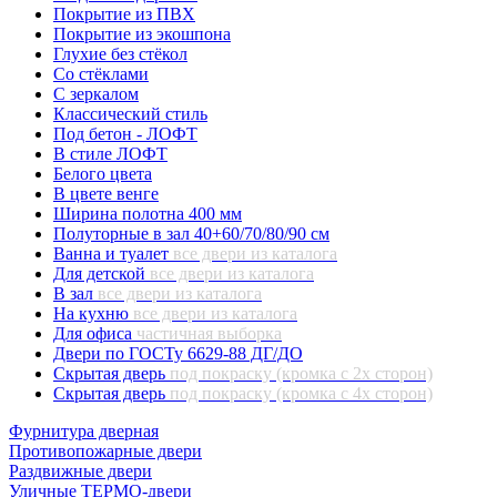
Покрытие из ПВХ
Покрытие из экошпона
Глухие без стёкол
Со стёклами
С зеркалом
Классический стиль
Под бетон - ЛОФТ
В стиле ЛОФТ
Белого цвета
В цвете венге
Ширина полотна 400 мм
Полуторные в зал 40+60/70/80/90 см
Ванна и туалет
все двери из каталога
Для детской
все двери из каталога
В зал
все двери из каталога
На кухню
все двери из каталога
Для офиса
частичная выборка
Двери по ГОСТу 6629-88 ДГ/ДО
Скрытая дверь
под покраску (кромка с 2х сторон)
Скрытая дверь
под покраску (кромка с 4х сторон)
Фурнитура дверная
Противопожарные двери
Раздвижные двери
Уличные ТЕРМО-двери