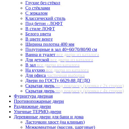
Глухие без стёкол
Со стёклами
С зеркалом
Классический стиль
Под бетон - ЛОФТ
В стиле ЛОФТ
Белого цвета
В цвете венге
Ширина полотна 400 мм
Полуторные в зал 40+60/70/80/90 см
Ванна и туалет
все двери из каталога
Для детской
все двери из каталога
В зал
все двери из каталога
На кухню
все двери из каталога
Для офиса
частичная выборка
Двери по ГОСТу 6629-88 ДГ/ДО
Скрытая дверь
под покраску (кромка с 2х сторон)
Скрытая дверь
под покраску (кромка с 4х сторон)
Фурнитура дверная
Противопожарные двери
Раздвижные двери
Уличные ТЕРМО-двери
Деревянные двери для бани и дома
Ласточкин хвост (на клиньях)
Межкомнатные (массив, царговые)