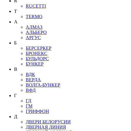
R
RUCETTI
T
TERMO
А
АЛМАЗ
АЛЬБЕРО
АРГУС
Б
БЕРСЕРКЕР
БРОНЕКС
БУЛЬДОРС
БУНКЕР
В
ВДК
ВЕРДА
ВОЛГА-БУНКЕР
ВФД
Г
ГД
ГМ
ГРИФФОН
Д
ДВЕРИ БЕЛОРУСИИ
ДВЕРНАЯ ЛИНИЯ