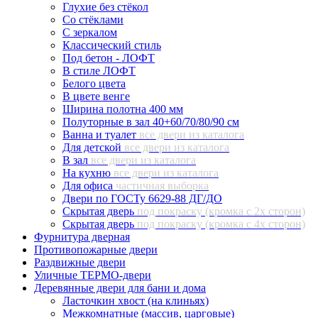
Глухие без стёкол
Со стёклами
С зеркалом
Классический стиль
Под бетон - ЛОФТ
В стиле ЛОФТ
Белого цвета
В цвете венге
Ширина полотна 400 мм
Полуторные в зал 40+60/70/80/90 см
Ванна и туалет
все двери из каталога
Для детской
все двери из каталога
В зал
все двери из каталога
На кухню
все двери из каталога
Для офиса
частичная выборка
Двери по ГОСТу 6629-88 ДГ/ДО
Скрытая дверь
под покраску (кромка с 2х сторон)
Скрытая дверь
под покраску (кромка с 4х сторон)
Фурнитура дверная
Противопожарные двери
Раздвижные двери
Уличные ТЕРМО-двери
Деревянные двери для бани и дома
Ласточкин хвост (на клиньях)
Межкомнатные (массив, царговые)