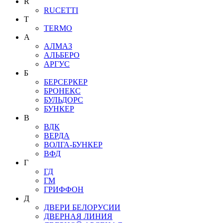
R
RUCETTI
T
TERMO
А
АЛМАЗ
АЛЬБЕРО
АРГУС
Б
БЕРСЕРКЕР
БРОНЕКС
БУЛЬДОРС
БУНКЕР
В
ВДК
ВЕРДА
ВОЛГА-БУНКЕР
ВФД
Г
ГД
ГМ
ГРИФФОН
Д
ДВЕРИ БЕЛОРУСИИ
ДВЕРНАЯ ЛИНИЯ