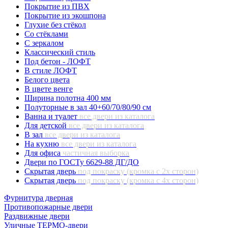
Покрытие из ПВХ
Покрытие из экошпона
Глухие без стёкол
Со стёклами
С зеркалом
Классический стиль
Под бетон - ЛОФТ
В стиле ЛОФТ
Белого цвета
В цвете венге
Ширина полотна 400 мм
Полуторные в зал 40+60/70/80/90 см
Ванна и туалет
все двери из каталога
Для детской
все двери из каталога
В зал
все двери из каталога
На кухню
все двери из каталога
Для офиса
частичная выборка
Двери по ГОСТу 6629-88 ДГ/ДО
Скрытая дверь
под покраску (кромка с 2х сторон)
Скрытая дверь
под покраску (кромка с 4х сторон)
Фурнитура дверная
Противопожарные двери
Раздвижные двери
Уличные ТЕРМО-двери