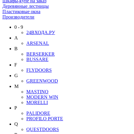
Шкафы-купе на заказ
Деревянные лестницы
Пластиковые окна
Производители
0 - 9
24ВХОДА.РУ
A
ARSENAL
B
BERSERKER
BUSSARE
F
FLYDOORS
G
GREENWOOD
M
MASTINO
MODERN WIN
MORELLI
P
PALIDORE
PROFILO PORTE
Q
QUESTDOORS