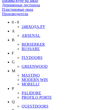
Шкафы-купе на заказ
Деревянные лестницы
Пластиковые окна
Производители
0 - 9
24ВХОДА.РУ
A
ARSENAL
B
BERSERKER
BUSSARE
F
FLYDOORS
G
GREENWOOD
M
MASTINO
MODERN WIN
MORELLI
P
PALIDORE
PROFILO PORTE
Q
QUESTDOORS