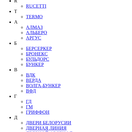
R
RUCETTI
T
TERMO
А
АЛМАЗ
АЛЬБЕРО
АРГУС
Б
БЕРСЕРКЕР
БРОНЕКС
БУЛЬДОРС
БУНКЕР
В
ВДК
ВЕРДА
ВОЛГА-БУНКЕР
ВФД
Г
ГД
ГМ
ГРИФФОН
Д
ДВЕРИ БЕЛОРУСИИ
ДВЕРНАЯ ЛИНИЯ