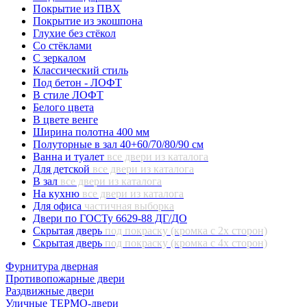
Покрытие из ПВХ
Покрытие из экошпона
Глухие без стёкол
Со стёклами
С зеркалом
Классический стиль
Под бетон - ЛОФТ
В стиле ЛОФТ
Белого цвета
В цвете венге
Ширина полотна 400 мм
Полуторные в зал 40+60/70/80/90 см
Ванна и туалет
все двери из каталога
Для детской
все двери из каталога
В зал
все двери из каталога
На кухню
все двери из каталога
Для офиса
частичная выборка
Двери по ГОСТу 6629-88 ДГ/ДО
Скрытая дверь
под покраску (кромка с 2х сторон)
Скрытая дверь
под покраску (кромка с 4х сторон)
Фурнитура дверная
Противопожарные двери
Раздвижные двери
Уличные ТЕРМО-двери