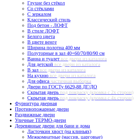
Глухие без стёкол
Со стёклами
С зеркалом
Классический стиль
Под бетон - ЛОФТ
В стиле ЛОФТ
Белого цвета
В цвете венге
Ширина полотна 400 мм
Полуторные в зал 40+60/70/80/90 см
Ванна и туалет
все двери из каталога
Для детской
все двери из каталога
В зал
все двери из каталога
На кухню
все двери из каталога
Для офиса
частичная выборка
Двери по ГОСТу 6629-88 ДГ/ДО
Скрытая дверь
под покраску (кромка с 2х сторон)
Скрытая дверь
под покраску (кромка с 4х сторон)
Фурнитура дверная
Противопожарные двери
Раздвижные двери
Уличные ТЕРМО-двери
Деревянные двери для бани и дома
Ласточкин хвост (на клиньях)
Межкомнатные (массив, царговые)