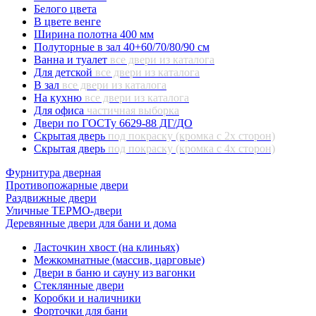
Белого цвета
В цвете венге
Ширина полотна 400 мм
Полуторные в зал 40+60/70/80/90 см
Ванна и туалет
все двери из каталога
Для детской
все двери из каталога
В зал
все двери из каталога
На кухню
все двери из каталога
Для офиса
частичная выборка
Двери по ГОСТу 6629-88 ДГ/ДО
Скрытая дверь
под покраску (кромка с 2х сторон)
Скрытая дверь
под покраску (кромка с 4х сторон)
Фурнитура дверная
Противопожарные двери
Раздвижные двери
Уличные ТЕРМО-двери
Деревянные двери для бани и дома
Ласточкин хвост (на клиньях)
Межкомнатные (массив, царговые)
Двери в баню и сауну из вагонки
Стеклянные двери
Коробки и наличники
Форточки для бани