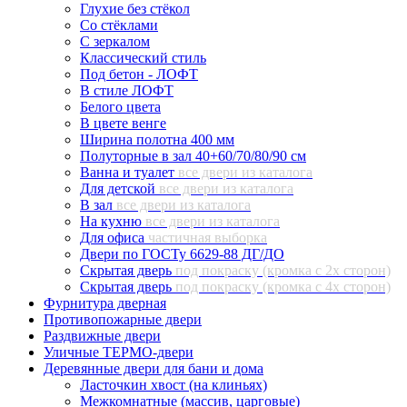
Глухие без стёкол
Со стёклами
С зеркалом
Классический стиль
Под бетон - ЛОФТ
В стиле ЛОФТ
Белого цвета
В цвете венге
Ширина полотна 400 мм
Полуторные в зал 40+60/70/80/90 см
Ванна и туалет
все двери из каталога
Для детской
все двери из каталога
В зал
все двери из каталога
На кухню
все двери из каталога
Для офиса
частичная выборка
Двери по ГОСТу 6629-88 ДГ/ДО
Скрытая дверь
под покраску (кромка с 2х сторон)
Скрытая дверь
под покраску (кромка с 4х сторон)
Фурнитура дверная
Противопожарные двери
Раздвижные двери
Уличные ТЕРМО-двери
Деревянные двери для бани и дома
Ласточкин хвост (на клиньях)
Межкомнатные (массив, царговые)