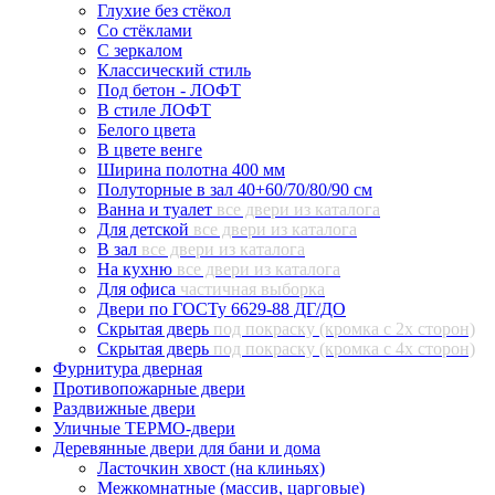
Глухие без стёкол
Со стёклами
С зеркалом
Классический стиль
Под бетон - ЛОФТ
В стиле ЛОФТ
Белого цвета
В цвете венге
Ширина полотна 400 мм
Полуторные в зал 40+60/70/80/90 см
Ванна и туалет
все двери из каталога
Для детской
все двери из каталога
В зал
все двери из каталога
На кухню
все двери из каталога
Для офиса
частичная выборка
Двери по ГОСТу 6629-88 ДГ/ДО
Скрытая дверь
под покраску (кромка с 2х сторон)
Скрытая дверь
под покраску (кромка с 4х сторон)
Фурнитура дверная
Противопожарные двери
Раздвижные двери
Уличные ТЕРМО-двери
Деревянные двери для бани и дома
Ласточкин хвост (на клиньях)
Межкомнатные (массив, царговые)