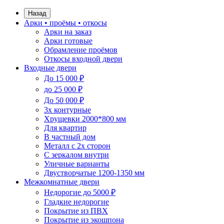
Назад
Арки • проёмы • откосы
Арки на заказ
Арки готовые
Обрамление проёмов
Откосы входной двери
Входные двери
До 15 000 ₽
до 25 000 ₽
До 50 000 ₽
3х контурные
Хрущевки 2000*800 мм
Для квартир
В частный дом
Металл с 2х сторон
С зеркалом внутри
Уличные варианты
Двустворчатые 1200-1350 мм
Межкомнатные двери
Недорогие до 5000 ₽
Гладкие недорогие
Покрытие из ПВХ
Покрытие из экошпона