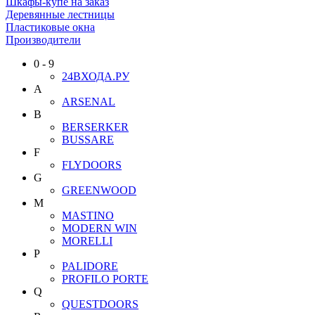
Шкафы-купе на заказ
Деревянные лестницы
Пластиковые окна
Производители
0 - 9
24ВХОДА.РУ
A
ARSENAL
B
BERSERKER
BUSSARE
F
FLYDOORS
G
GREENWOOD
M
MASTINO
MODERN WIN
MORELLI
P
PALIDORE
PROFILO PORTE
Q
QUESTDOORS