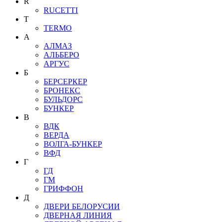
R
RUCETTI
T
TERMO
А
АЛМАЗ
АЛЬБЕРО
АРГУС
Б
БЕРСЕРКЕР
БРОНЕКС
БУЛЬДОРС
БУНКЕР
В
ВДК
ВЕРДА
ВОЛГА-БУНКЕР
ВФД
Г
ГД
ГМ
ГРИФФОН
Д
ДВЕРИ БЕЛОРУСИИ
ДВЕРНАЯ ЛИНИЯ