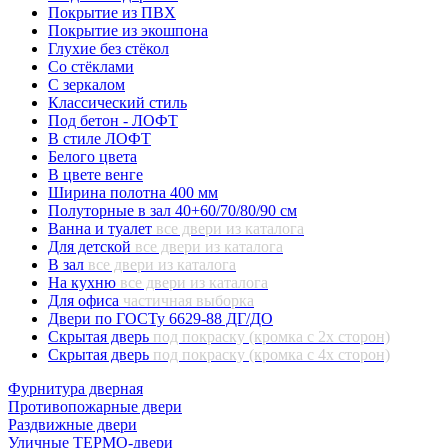
Покрытие из ПВХ
Покрытие из экошпона
Глухие без стёкол
Со стёклами
С зеркалом
Классический стиль
Под бетон - ЛОФТ
В стиле ЛОФТ
Белого цвета
В цвете венге
Ширина полотна 400 мм
Полуторные в зал 40+60/70/80/90 см
Ванна и туалет
все двери из каталога
Для детской
все двери из каталога
В зал
все двери из каталога
На кухню
все двери из каталога
Для офиса
частичная выборка
Двери по ГОСТу 6629-88 ДГ/ДО
Скрытая дверь
под покраску (кромка с 2х сторон)
Скрытая дверь
под покраску (кромка с 4х сторон)
Фурнитура дверная
Противопожарные двери
Раздвижные двери
Уличные ТЕРМО-двери