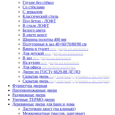
Глухие без стёкол
Со стёклами
С зеркалом
Классический стиль
Под бетон - ЛОФТ
В стиле ЛОФТ
Белого цвета
В цвете венге
Ширина полотна 400 мм
Полуторные в зал 40+60/70/80/90 см
Ванна и туалет
все двери из каталога
Для детской
все двери из каталога
В зал
все двери из каталога
На кухню
все двери из каталога
Для офиса
частичная выборка
Двери по ГОСТу 6629-88 ДГ/ДО
Скрытая дверь
под покраску (кромка с 2х сторон)
Скрытая дверь
под покраску (кромка с 4х сторон)
Фурнитура дверная
Противопожарные двери
Раздвижные двери
Уличные ТЕРМО-двери
Деревянные двери для бани и дома
Ласточкин хвост (на клиньях)
Межкомнатные (массив, царговые)