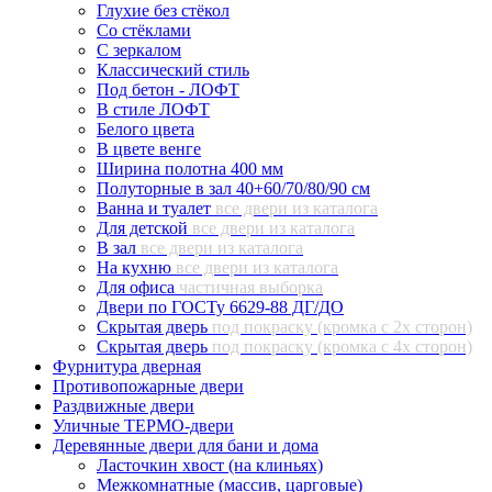
Глухие без стёкол
Со стёклами
С зеркалом
Классический стиль
Под бетон - ЛОФТ
В стиле ЛОФТ
Белого цвета
В цвете венге
Ширина полотна 400 мм
Полуторные в зал 40+60/70/80/90 см
Ванна и туалет
все двери из каталога
Для детской
все двери из каталога
В зал
все двери из каталога
На кухню
все двери из каталога
Для офиса
частичная выборка
Двери по ГОСТу 6629-88 ДГ/ДО
Скрытая дверь
под покраску (кромка с 2х сторон)
Скрытая дверь
под покраску (кромка с 4х сторон)
Фурнитура дверная
Противопожарные двери
Раздвижные двери
Уличные ТЕРМО-двери
Деревянные двери для бани и дома
Ласточкин хвост (на клиньях)
Межкомнатные (массив, царговые)