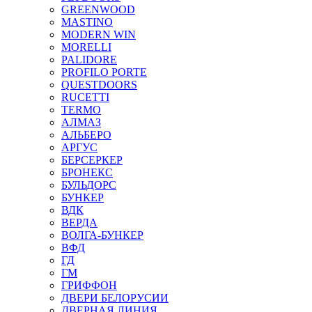
GREENWOOD
MASTINO
MODERN WIN
MORELLI
PALIDORE
PROFILO PORTE
QUESTDOORS
RUCETTI
TERMO
АЛМАЗ
АЛЬБЕРО
АРГУС
БЕРСЕРКЕР
БРОНЕКС
БУЛЬДОРС
БУНКЕР
ВДК
ВЕРДА
ВОЛГА-БУНКЕР
ВФД
ГД
ГМ
ГРИФФОН
ДВЕРИ БЕЛОРУСИИ
ДВЕРНАЯ ЛИНИЯ