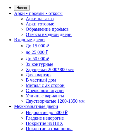
Назад
Арки • проёмы • откосы
Арки на заказ
Арки готовые
Обрамление проёмов
Откосы входной двери
Входные двери
До 15 000 ₽
до 25 000 ₽
До 50 000 ₽
3х контурные
Хрущевки 2000*800 мм
Для квартир
В частный дом
Металл с 2х сторон
С зеркалом внутри
Уличные варианты
Двустворчатые 1200-1350 мм
Межкомнатные двери
Недорогие до 5000 ₽
Гладкие недорогие
Покрытие из ПВХ
Покрытие из экошпона