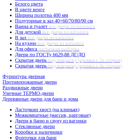
Белого цвета
В цвете венге
Ширина полотна 400 мм
Полуторные в зал 40+60/70/80/90 см
Ванна и туалет
все двери из каталога
Для детской
все двери из каталога
В зал
все двери из каталога
На кухню
все двери из каталога
Для офиса
частичная выборка
Двери по ГОСТу 6629-88 ДГ/ДО
Скрытая дверь
под покраску (кромка с 2х сторон)
Скрытая дверь
под покраску (кромка с 4х сторон)
Фурнитура дверная
Противопожарные двери
Раздвижные двери
Уличные ТЕРМО-двери
Деревянные двери для бани и дома
Ласточкин хвост (на клиньях)
Межкомнатные (массив, царговые)
Двери в баню и сауну из вагонки
Стеклянные двери
Коробки и наличники
Форточки для бани