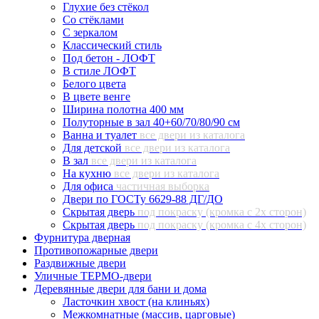
Глухие без стёкол
Со стёклами
С зеркалом
Классический стиль
Под бетон - ЛОФТ
В стиле ЛОФТ
Белого цвета
В цвете венге
Ширина полотна 400 мм
Полуторные в зал 40+60/70/80/90 см
Ванна и туалет
все двери из каталога
Для детской
все двери из каталога
В зал
все двери из каталога
На кухню
все двери из каталога
Для офиса
частичная выборка
Двери по ГОСТу 6629-88 ДГ/ДО
Скрытая дверь
под покраску (кромка с 2х сторон)
Скрытая дверь
под покраску (кромка с 4х сторон)
Фурнитура дверная
Противопожарные двери
Раздвижные двери
Уличные ТЕРМО-двери
Деревянные двери для бани и дома
Ласточкин хвост (на клиньях)
Межкомнатные (массив, царговые)