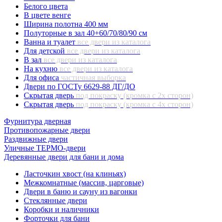
Белого цвета
В цвете венге
Ширина полотна 400 мм
Полуторные в зал 40+60/70/80/90 см
Ванна и туалет
все двери из каталога
Для детской
все двери из каталога
В зал
все двери из каталога
На кухню
все двери из каталога
Для офиса
частичная выборка
Двери по ГОСТу 6629-88 ДГ/ДО
Скрытая дверь
под покраску (кромка с 2х сторон)
Скрытая дверь
под покраску (кромка с 4х сторон)
Фурнитура дверная
Противопожарные двери
Раздвижные двери
Уличные ТЕРМО-двери
Деревянные двери для бани и дома
Ласточкин хвост (на клиньях)
Межкомнатные (массив, царговые)
Двери в баню и сауну из вагонки
Стеклянные двери
Коробки и наличники
Форточки для бани