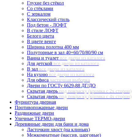
Глухие без стёкол
Со стёклами
С зеркалом
Классический стиль
Под бетон - ЛОФТ
В стиле ЛОФТ
Белого цвета
В цвете венге
Ширина полотна 400 мм
Полуторные в зал 40+60/70/80/90 см
Ванна и туалет
все двери из каталога
Для детской
все двери из каталога
В зал
все двери из каталога
На кухню
все двери из каталога
Для офиса
частичная выборка
Двери по ГОСТу 6629-88 ДГ/ДО
Скрытая дверь
под покраску (кромка с 2х сторон)
Скрытая дверь
под покраску (кромка с 4х сторон)
Фурнитура дверная
Противопожарные двери
Раздвижные двери
Уличные ТЕРМО-двери
Деревянные двери для бани и дома
Ласточкин хвост (на клиньях)
Межкомнатные (массив, царговые)