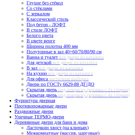
Глухие без стёкол
Со стёклами
С зеркалом
Классический стиль
Под бетон - ЛОФТ
В стиле ЛОФТ
Белого цвета
В цвете венге
Ширина полотна 400 мм
Полуторные в зал 40+60/70/80/90 см
Ванна и туалет
все двери из каталога
Для детской
все двери из каталога
В зал
все двери из каталога
На кухню
все двери из каталога
Для офиса
частичная выборка
Двери по ГОСТу 6629-88 ДГ/ДО
Скрытая дверь
под покраску (кромка с 2х сторон)
Скрытая дверь
под покраску (кромка с 4х сторон)
Фурнитура дверная
Противопожарные двери
Раздвижные двери
Уличные ТЕРМО-двери
Деревянные двери для бани и дома
Ласточкин хвост (на клиньях)
Межкомнатные (массив, царговые)