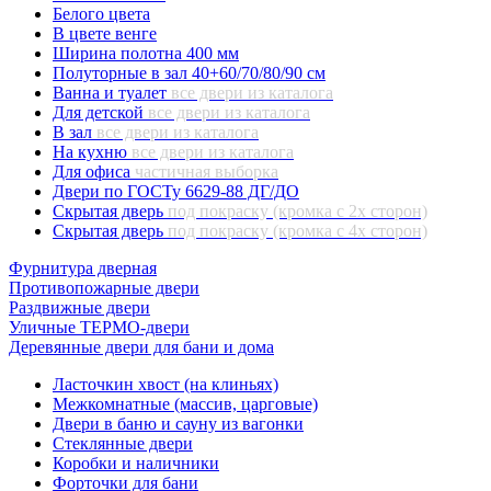
Белого цвета
В цвете венге
Ширина полотна 400 мм
Полуторные в зал 40+60/70/80/90 см
Ванна и туалет
все двери из каталога
Для детской
все двери из каталога
В зал
все двери из каталога
На кухню
все двери из каталога
Для офиса
частичная выборка
Двери по ГОСТу 6629-88 ДГ/ДО
Скрытая дверь
под покраску (кромка с 2х сторон)
Скрытая дверь
под покраску (кромка с 4х сторон)
Фурнитура дверная
Противопожарные двери
Раздвижные двери
Уличные ТЕРМО-двери
Деревянные двери для бани и дома
Ласточкин хвост (на клиньях)
Межкомнатные (массив, царговые)
Двери в баню и сауну из вагонки
Стеклянные двери
Коробки и наличники
Форточки для бани