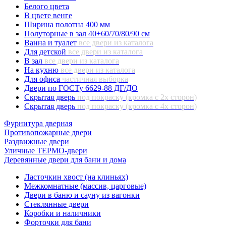
Белого цвета
В цвете венге
Ширина полотна 400 мм
Полуторные в зал 40+60/70/80/90 см
Ванна и туалет
все двери из каталога
Для детской
все двери из каталога
В зал
все двери из каталога
На кухню
все двери из каталога
Для офиса
частичная выборка
Двери по ГОСТу 6629-88 ДГ/ДО
Скрытая дверь
под покраску (кромка с 2х сторон)
Скрытая дверь
под покраску (кромка с 4х сторон)
Фурнитура дверная
Противопожарные двери
Раздвижные двери
Уличные ТЕРМО-двери
Деревянные двери для бани и дома
Ласточкин хвост (на клиньях)
Межкомнатные (массив, царговые)
Двери в баню и сауну из вагонки
Стеклянные двери
Коробки и наличники
Форточки для бани