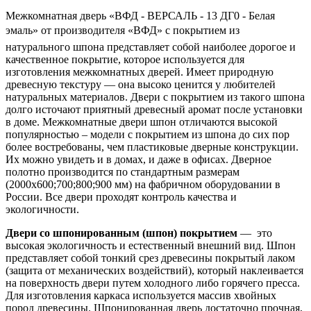
Межкомнатная дверь «ВФД - ВЕРСАЛЬ - 13 ДГ0 - Белая
эмаль» от производителя «ВФД» с покрытием из
натурального шпона представляет собой наиболее дорогое и
качественное покрытие, которое используется для
изготовления межкомнатных дверей. Имеет природную
древесную текстуру — она высоко ценится у любителей
натуральных материалов. Двери с покрытием из такого шпона
долго источают приятный древесный аромат после установки
в доме. Межкомнатные двери шпон отличаются высокой
популярностью – модели с покрытием из шпона до сих пор
более востребованы, чем пластиковые дверные конструкции.
Их можно увидеть и в домах, и даже в офисах. Дверное
полотно производится по стандартным размерам
(2000х600;700;800;900 мм) на фабричном оборудовании в
России. Все двери проходят контроль качества и
экологичности.
Двери со шпонированным (шпон) покрытием
— это
высокая экологичность и естественный внешний вид. Шпон
представляет собой тонкий срез древесины покрытый лаком
(защита от механических воздействий), который наклеивается
на поверхность двери путем холодного либо горячего пресса.
Для изготовления каркаса используется массив хвойных
пород древесины. Шпонированная дверь достаточно прочная,