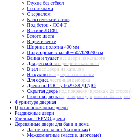
Глухие без стёкол
Со стёклами
С зеркалом
Классический стиль
Под бетон - ЛОФТ
В стиле ЛОФТ
Белого цвета
В цвете венге
Ширина полотна 400 мм
Полуторные в зал 40+60/70/80/90 см
Ванна и туалет
все двери из каталога
Для детской
все двери из каталога
В зал
все двери из каталога
На кухню
все двери из каталога
Для офиса
частичная выборка
Двери по ГОСТу 6629-88 ДГ/ДО
Скрытая дверь
под покраску (кромка с 2х сторон)
Скрытая дверь
под покраску (кромка с 4х сторон)
Фурнитура дверная
Противопожарные двери
Раздвижные двери
Уличные ТЕРМО-двери
Деревянные двери для бани и дома
Ласточкин хвост (на клиньях)
Межкомнатные (массив, царговые)