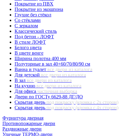
Покрытие из ПВХ
Покрытие из экошпона
Глухие без стёкол
Со стёклами
С зеркалом
Классический стиль
Под бетон - ЛОФТ
В стиле ЛОФТ
Белого цвета
В цвете венге
Ширина полотна 400 мм
Полуторные в зал 40+60/70/80/90 см
Ванна и туалет
все двери из каталога
Для детской
все двери из каталога
В зал
все двери из каталога
На кухню
все двери из каталога
Для офиса
частичная выборка
Двери по ГОСТу 6629-88 ДГ/ДО
Скрытая дверь
под покраску (кромка с 2х сторон)
Скрытая дверь
под покраску (кромка с 4х сторон)
Фурнитура дверная
Противопожарные двери
Раздвижные двери
Уличные ТЕРМО-двери