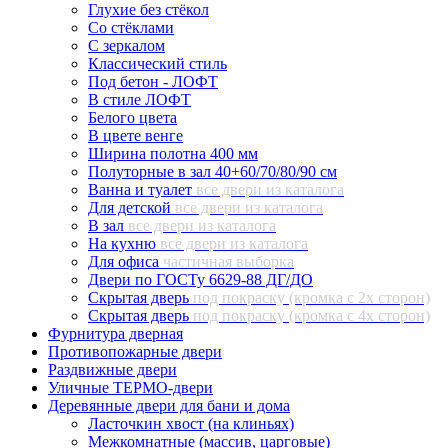
Глухие без стёкол
Со стёклами
С зеркалом
Классический стиль
Под бетон - ЛОФТ
В стиле ЛОФТ
Белого цвета
В цвете венге
Ширина полотна 400 мм
Полуторные в зал 40+60/70/80/90 см
Ванна и туалет
все двери из каталога
Для детской
все двери из каталога
В зал
все двери из каталога
На кухню
все двери из каталога
Для офиса
частичная выборка
Двери по ГОСТу 6629-88 ДГ/ДО
Скрытая дверь
под покраску (кромка с 2х сторон)
Скрытая дверь
под покраску (кромка с 4х сторон)
Фурнитура дверная
Противопожарные двери
Раздвижные двери
Уличные ТЕРМО-двери
Деревянные двери для бани и дома
Ласточкин хвост (на клиньях)
Межкомнатные (массив, царговые)