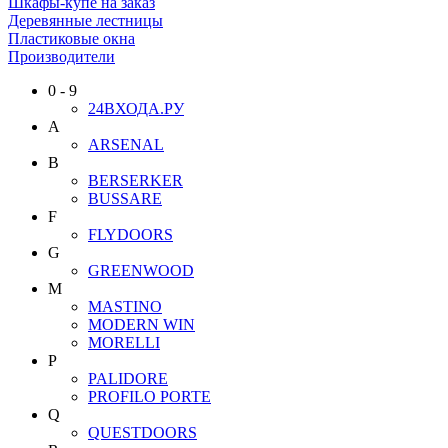
Шкафы-купе на заказ
Деревянные лестницы
Пластиковые окна
Производители
0 - 9
24ВХОДА.РУ
A
ARSENAL
B
BERSERKER
BUSSARE
F
FLYDOORS
G
GREENWOOD
M
MASTINO
MODERN WIN
MORELLI
P
PALIDORE
PROFILO PORTE
Q
QUESTDOORS