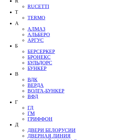
R
RUCETTI
T
TERMO
А
АЛМАЗ
АЛЬБЕРО
АРГУС
Б
БЕРСЕРКЕР
БРОНЕКС
БУЛЬДОРС
БУНКЕР
В
ВДК
ВЕРДА
ВОЛГА-БУНКЕР
ВФД
Г
ГД
ГМ
ГРИФФОН
Д
ДВЕРИ БЕЛОРУСИИ
ДВЕРНАЯ ЛИНИЯ