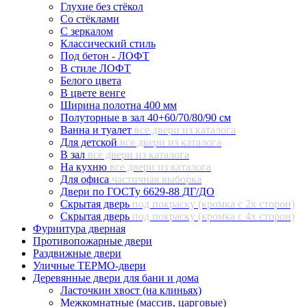
Глухие без стёкол
Со стёклами
С зеркалом
Классический стиль
Под бетон - ЛОФТ
В стиле ЛОФТ
Белого цвета
В цвете венге
Ширина полотна 400 мм
Полуторные в зал 40+60/70/80/90 см
Ванна и туалет
все двери из каталога
Для детской
все двери из каталога
В зал
все двери из каталога
На кухню
все двери из каталога
Для офиса
частичная выборка
Двери по ГОСТу 6629-88 ДГ/ДО
Скрытая дверь
под покраску (кромка с 2х сторон)
Скрытая дверь
под покраску (кромка с 4х сторон)
Фурнитура дверная
Противопожарные двери
Раздвижные двери
Уличные ТЕРМО-двери
Деревянные двери для бани и дома
Ласточкин хвост (на клиньях)
Межкомнатные (массив, царговые)