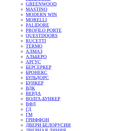
GREENWOOD
MASTINO
MODERN WIN
MORELLI
PALIDORE
PROFILO PORTE
QUESTDOORS
RUCETTI
TERMO
АЛМАЗ
АЛЬБЕРО
АРГУС
БЕРСЕРКЕР
БРОНЕКС
БУЛЬДОРС
БУНКЕР
ВДК
ВЕРДА
ВОЛГА-БУНКЕР
ВФД
ГД
ГМ
ГРИФФОН
ДВЕРИ БЕЛОРУСИИ
ДВЕРНАЯ ЛИНИЯ