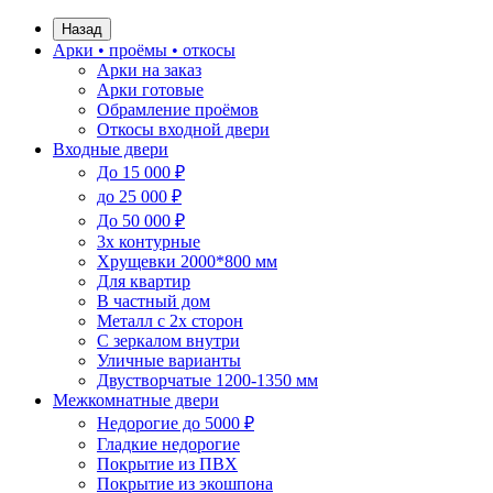
Назад
Арки • проёмы • откосы
Арки на заказ
Арки готовые
Обрамление проёмов
Откосы входной двери
Входные двери
До 15 000 ₽
до 25 000 ₽
До 50 000 ₽
3х контурные
Хрущевки 2000*800 мм
Для квартир
В частный дом
Металл с 2х сторон
С зеркалом внутри
Уличные варианты
Двустворчатые 1200-1350 мм
Межкомнатные двери
Недорогие до 5000 ₽
Гладкие недорогие
Покрытие из ПВХ
Покрытие из экошпона