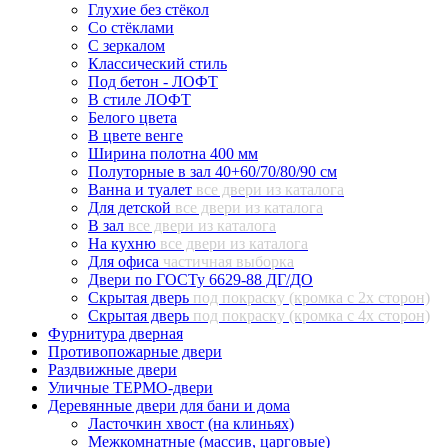
Глухие без стёкол
Со стёклами
С зеркалом
Классический стиль
Под бетон - ЛОФТ
В стиле ЛОФТ
Белого цвета
В цвете венге
Ширина полотна 400 мм
Полуторные в зал 40+60/70/80/90 см
Ванна и туалет
все двери из каталога
Для детской
все двери из каталога
В зал
все двери из каталога
На кухню
все двери из каталога
Для офиса
частичная выборка
Двери по ГОСТу 6629-88 ДГ/ДО
Скрытая дверь
под покраску (кромка с 2х сторон)
Скрытая дверь
под покраску (кромка с 4х сторон)
Фурнитура дверная
Противопожарные двери
Раздвижные двери
Уличные ТЕРМО-двери
Деревянные двери для бани и дома
Ласточкин хвост (на клиньях)
Межкомнатные (массив, царговые)