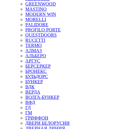
GREENWOOD
MASTINO
MODERN WIN
MORELLI
PALIDORE
PROFILO PORTE
QUESTDOORS
RUCETTI
TERMO
АЛМАЗ
АЛЬБЕРО
АРГУС
БЕРСЕРКЕР
БРОНЕКС
БУЛЬДОРС
БУНКЕР
ВДК
ВЕРДА
ВОЛГА-БУНКЕР
ВФД
ГД
ГМ
ГРИФФОН
ДВЕРИ БЕЛОРУСИИ
ДВЕРНАЯ ЛИНИЯ