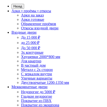
Назад
Арки • проёмы • откосы
Арки на заказ
Арки готовые
Обрамление проёмов
Откосы входной двери
Входные двери
До 15 000 ₽
до 25 000 ₽
До 50 000 ₽
3х контурные
Хрущевки 2000*800 мм
Для квартир
В частный дом
Металл с 2х сторон
С зеркалом внутри
Уличные варианты
Двустворчатые 1200-1350 мм
Межкомнатные двери
Недорогие до 5000 ₽
Гладкие недорогие
Покрытие из ПВХ
Покрытие из экошпона