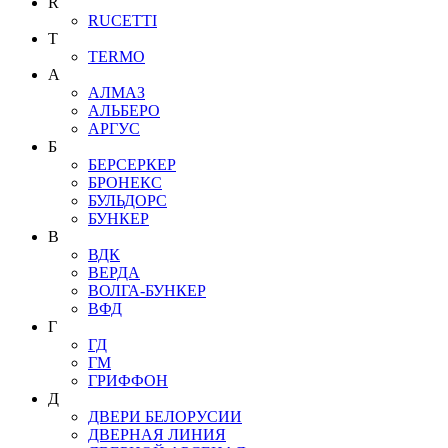
R
RUCETTI
T
TERMO
А
АЛМАЗ
АЛЬБЕРО
АРГУС
Б
БЕРСЕРКЕР
БРОНЕКС
БУЛЬДОРС
БУНКЕР
В
ВДК
ВЕРДА
ВОЛГА-БУНКЕР
ВФД
Г
ГД
ГМ
ГРИФФОН
Д
ДВЕРИ БЕЛОРУСИИ
ДВЕРНАЯ ЛИНИЯ