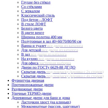
Глухие без стёкол
Со стёклами
С зеркалом
Классический стиль
Под бетон - ЛОФТ
В стиле ЛОФТ
Белого цвета
В цвете венге
Ширина полотна 400 мм
Полуторные в зал 40+60/70/80/90 см
Ванна и туалет
все двери из каталога
Для детской
все двери из каталога
В зал
все двери из каталога
На кухню
все двери из каталога
Для офиса
частичная выборка
Двери по ГОСТу 6629-88 ДГ/ДО
Скрытая дверь
под покраску (кромка с 2х сторон)
Скрытая дверь
под покраску (кромка с 4х сторон)
Фурнитура дверная
Противопожарные двери
Раздвижные двери
Уличные ТЕРМО-двери
Деревянные двери для бани и дома
Ласточкин хвост (на клиньях)
Межкомнатные (массив, царговые)