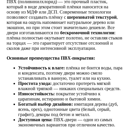
ПВХ (поливинилхлорид) — это прочный пластик,
который в виде декоративной плёнки наносится на
основу из МДФ или ДСП. Современные технологии
позволяют создавать плёнку с
шероховатой текстурой
,
которая на ощупь напоминает натуральное дерево или
экошпон, но при этом стоит значительно дешевле. Все
двери изготавливаются по
бескромочной технологии
:
плёнка полностью окутывает полотно, не оставляя стыков
на торцах — это гарантирует отсутствие отслоений и
сколов даже при интенсивной эксплуатации.
Основные преимущества ПВХ-покрытия:
Устойчивость к влаге:
плёнка не боится воды, пара
и конденсата, поэтому двери можно смело
устанавливать в ванную, туалет или на кухню.
Простота ухода:
достаточно протереть мягкой
влажной тряпкой — никаких специальных средств.
Износостойкость:
покрытие устойчиво к
царапинам, истиранию и бытовой химии.
Богатый выбор дизайнов:
имитация дерева (дуб,
ясень, орех), однотонные цвета (белый, серый,
графит), декоры под бетон и металл.
Доступная цена:
ПВХ-двери — один из самых
экономичных вариантов при отличном качество.