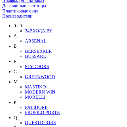
Шкафы-купе на заказ
Деревянные лестницы
Пластиковые окна
Производители
0 - 9
24ВХОДА.РУ
A
ARSENAL
B
BERSERKER
BUSSARE
F
FLYDOORS
G
GREENWOOD
M
MASTINO
MODERN WIN
MORELLI
P
PALIDORE
PROFILO PORTE
Q
QUESTDOORS