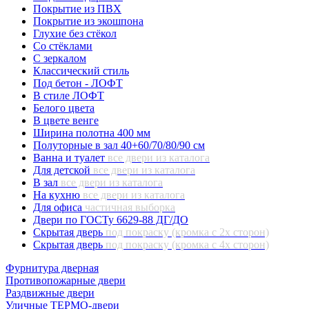
Покрытие из ПВХ
Покрытие из экошпона
Глухие без стёкол
Со стёклами
С зеркалом
Классический стиль
Под бетон - ЛОФТ
В стиле ЛОФТ
Белого цвета
В цвете венге
Ширина полотна 400 мм
Полуторные в зал 40+60/70/80/90 см
Ванна и туалет
все двери из каталога
Для детской
все двери из каталога
В зал
все двери из каталога
На кухню
все двери из каталога
Для офиса
частичная выборка
Двери по ГОСТу 6629-88 ДГ/ДО
Скрытая дверь
под покраску (кромка с 2х сторон)
Скрытая дверь
под покраску (кромка с 4х сторон)
Фурнитура дверная
Противопожарные двери
Раздвижные двери
Уличные ТЕРМО-двери