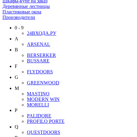
Шкафы-купе на заказ
Деревянные лестницы
Пластиковые окна
Производители
0 - 9
24ВХОДА.РУ
A
ARSENAL
B
BERSERKER
BUSSARE
F
FLYDOORS
G
GREENWOOD
M
MASTINO
MODERN WIN
MORELLI
P
PALIDORE
PROFILO PORTE
Q
QUESTDOORS