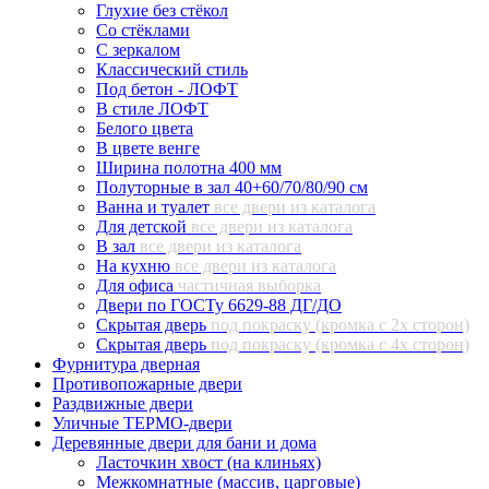
Глухие без стёкол
Со стёклами
С зеркалом
Классический стиль
Под бетон - ЛОФТ
В стиле ЛОФТ
Белого цвета
В цвете венге
Ширина полотна 400 мм
Полуторные в зал 40+60/70/80/90 см
Ванна и туалет
все двери из каталога
Для детской
все двери из каталога
В зал
все двери из каталога
На кухню
все двери из каталога
Для офиса
частичная выборка
Двери по ГОСТу 6629-88 ДГ/ДО
Скрытая дверь
под покраску (кромка с 2х сторон)
Скрытая дверь
под покраску (кромка с 4х сторон)
Фурнитура дверная
Противопожарные двери
Раздвижные двери
Уличные ТЕРМО-двери
Деревянные двери для бани и дома
Ласточкин хвост (на клиньях)
Межкомнатные (массив, царговые)