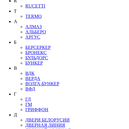
R
RUCETTI
T
TERMO
А
АЛМАЗ
АЛЬБЕРО
АРГУС
Б
БЕРСЕРКЕР
БРОНЕКС
БУЛЬДОРС
БУНКЕР
В
ВДК
ВЕРДА
ВОЛГА-БУНКЕР
ВФД
Г
ГД
ГМ
ГРИФФОН
Д
ДВЕРИ БЕЛОРУСИИ
ДВЕРНАЯ ЛИНИЯ