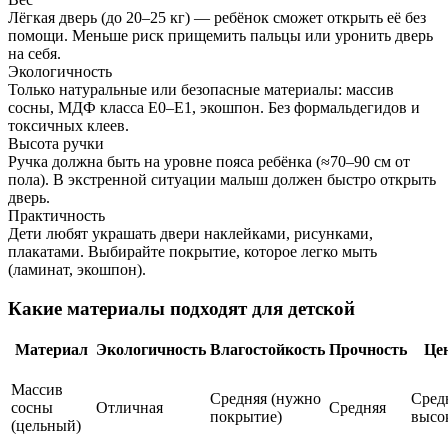
Лёгкая дверь (до 20–25 кг) — ребёнок сможет открыть её без
помощи. Меньше риск прищемить пальцы или уронить дверь
на себя.
Экологичность
Только натуральные или безопасные материалы: массив
сосны, МДФ класса Е0–Е1, экошпон. Без формальдегидов и
токсичных клеев.
Высота ручки
Ручка должна быть на уровне пояса ребёнка (≈70–90 см от
пола). В экстренной ситуации малыш должен быстро открыть
дверь.
Практичность
Дети любят украшать двери наклейками, рисунками,
плакатами. Выбирайте покрытие, которое легко мыть
(ламинат, экошпон).
Какие материалы подходят для детской
Материал
Экологичность
Влагостойкость
Прочность
Це
Массив
Средняя (нужно
Сред
сосны
Отличная
Средняя
покрытие)
высо
(цельный)