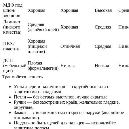
МДФ под
шпон/
Хорошая
Хорошая
Высокая
Сред
экошпон
Ламинат
Средняя
(низкого
Хорошая
Средняя
Низк
(дешёвый клей)
качества)
Хорошая
ПВХ/
(пищевой
Отличная
Средняя
Низк
пластик
пластик)
ДСП
Плохая
(мебельный
Низкая
Низкая
Низк
(формальдегид)
щит)
Травмобезопасность
Углы двери и наличников — скруглённые или с
защитными накладками.
Петли — без острых выступов, лучше скрытые.
Ручки — без заострённых краёв, желательно гладкие,
округлые.
Замки — с возможностью открыть снаружи (аварийное
открывание).
Не должно быть щелей для пальцев — используйте
защитные полосы.