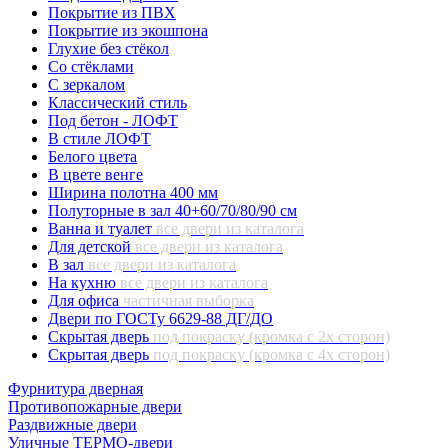
Покрытие из ПВХ
Покрытие из экошпона
Глухие без стёкол
Со стёклами
С зеркалом
Классический стиль
Под бетон - ЛОФТ
В стиле ЛОФТ
Белого цвета
В цвете венге
Ширина полотна 400 мм
Полуторные в зал 40+60/70/80/90 см
Ванна и туалет
все двери из каталога
Для детской
все двери из каталога
В зал
все двери из каталога
На кухню
все двери из каталога
Для офиса
частичная выборка
Двери по ГОСТу 6629-88 ДГ/ДО
Скрытая дверь
под покраску (кромка с 2х сторон)
Скрытая дверь
под покраску (кромка с 4х сторон)
Фурнитура дверная
Противопожарные двери
Раздвижные двери
Уличные ТЕРМО-двери