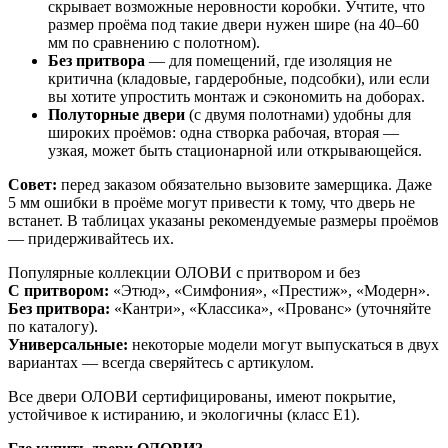
скрывает возможные неровности коробки. Учтите, что
размер проёма под такие двери нужен шире (на 40–60
мм по сравнению с полотном).
Без притвора
— для помещений, где изоляция не
критична (кладовые, гардеробные, подсобки), или если
вы хотите упростить монтаж и сэкономить на доборах.
Полуторные двери
(с двумя полотнами) удобны для
широких проёмов: одна створка рабочая, вторая —
узкая, может быть стационарной или открывающейся.
Совет:
перед заказом обязательно вызовите замерщика. Даже
5 мм ошибки в проёме могут привести к тому, что дверь не
встанет. В таблицах указаны рекомендуемые размеры проёмов
— придерживайтесь их.
Популярные коллекции ОЛОВИ с притвором и без
С притвором:
«Этюд», «Симфония», «Престиж», «Модерн».
Без притвора:
«Кантри», «Классика», «Прованс» (уточняйте
по каталогу).
Универсальные:
некоторые модели могут выпускаться в двух
вариантах — всегда сверяйтесь с артикулом.
Все двери ОЛОВИ сертифицированы, имеют покрытие,
устойчивое к истиранию, и экологичны (класс Е1).