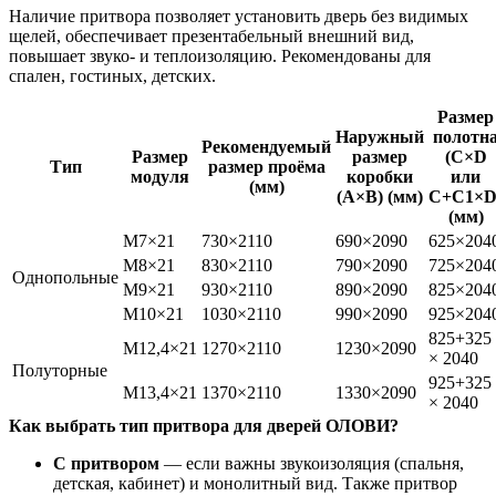
Наличие притвора позволяет установить дверь без видимых
щелей, обеспечивает презентабельный внешний вид,
повышает звуко- и теплоизоляцию. Рекомендованы для
спален, гостиных, детских.
Размер
Наружный
полотн
Рекомендуемый
Размер
размер
(C×D
Тип
размер проёма
модуля
коробки
или
(мм)
(A×B) (мм)
C+C1×D
(мм)
M7×21
730×2110
690×2090
625×204
M8×21
830×2110
790×2090
725×204
Однопольные
M9×21
930×2110
890×2090
825×204
M10×21
1030×2110
990×2090
925×204
825+325
M12,4×21
1270×2110
1230×2090
× 2040
Полуторные
925+325
M13,4×21
1370×2110
1330×2090
× 2040
Как выбрать тип притвора для дверей ОЛОВИ?
С притвором
— если важны звукоизоляция (спальня,
детская, кабинет) и монолитный вид. Также притвор