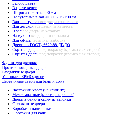
Белого цвета
В цвете венге
Ширина полотна 400 мм
Полуторные в зал 40+60/70/80/90 см
Ванна и туалет
все двери из каталога
Для детской
все двери из каталога
В зал
все двери из каталога
На кухню
все двери из каталога
Для офиса
частичная выборка
Двери по ГОСТу 6629-88 ДГ/ДО
Скрытая дверь
под покраску (кромка с 2х сторон)
Скрытая дверь
под покраску (кромка с 4х сторон)
Фурнитура дверная
Противопожарные двери
Раздвижные двери
Уличные ТЕРМО-двери
Деревянные двери для бани и дома
Ласточкин хвост (на клиньях)
Межкомнатные (массив, царговые)
Двери в баню и сауну из вагонки
Стеклянные двери
Коробки и наличники
Форточки для бани