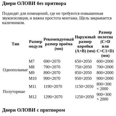
Двери ОЛОВИ
без притвора
Подходят для помещений, где не требуются повышенная
звукоизоляция, и важна простота монтажа. Щель закрывается
наличником.
Размер
Наружный
полотна
Рекомендуемый
Размер
размер
(C×D
Тип
размер проёма
модуля
коробки
или
(мм)
(A×B) (мм)
C+C1×D)
(мм)
M7
690×2070
650×2050
600×2000
M8
790×2070
750×2050
700×2000
Однопольные
M9
890×2070
850×2050
800×2000
M10
990×2070
950×2050
900×2000
800+300
M11
1190×2070
1150×2050
× 2000
Полуторные
900+300
M12
1290×2070
1250×2050
× 2000
Двери ОЛОВИ
с притвором