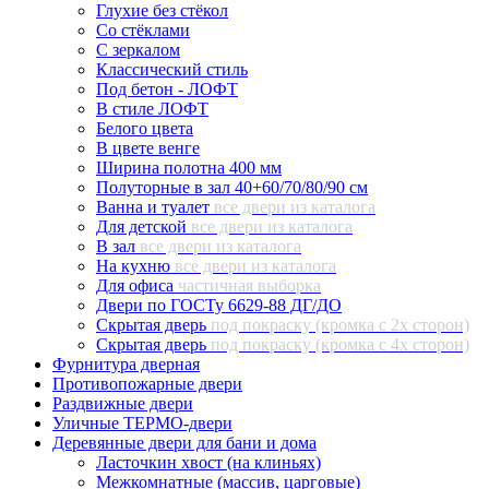
Глухие без стёкол
Со стёклами
С зеркалом
Классический стиль
Под бетон - ЛОФТ
В стиле ЛОФТ
Белого цвета
В цвете венге
Ширина полотна 400 мм
Полуторные в зал 40+60/70/80/90 см
Ванна и туалет
все двери из каталога
Для детской
все двери из каталога
В зал
все двери из каталога
На кухню
все двери из каталога
Для офиса
частичная выборка
Двери по ГОСТу 6629-88 ДГ/ДО
Скрытая дверь
под покраску (кромка с 2х сторон)
Скрытая дверь
под покраску (кромка с 4х сторон)
Фурнитура дверная
Противопожарные двери
Раздвижные двери
Уличные ТЕРМО-двери
Деревянные двери для бани и дома
Ласточкин хвост (на клиньях)
Межкомнатные (массив, царговые)